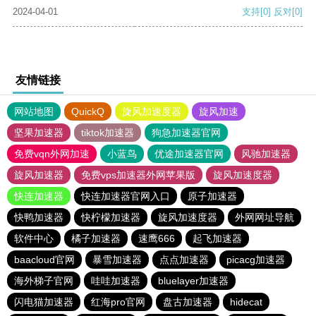
2024-04-01
支持
[0]
反对
[0]
友情链接
网站地图
QuickQ
旋风加速度器
旋风加速
坚果加速器
tiktok加速器
狗急加速器官网
免费vqn外网加速
小蓝鸟
优途加速器官网
风驰加速器
旋风加速器
免费vps加速器外网苹果版
旋风加速度器
快连加速器
快连加速器官网入口
原子加速器
快鸭加速器
快柠檬加速器
旋风加速度器
外网网址导航
软件中心
橘子加速器
速鹰666
起飞加速器
baacloud官网
暴雪加速器
点点加速器
picacg加速器
海外梯子官网
哇哇加速器
bluelayer加速器
闪电猫加速器
红海pro官网
盘古加速器
hidecat