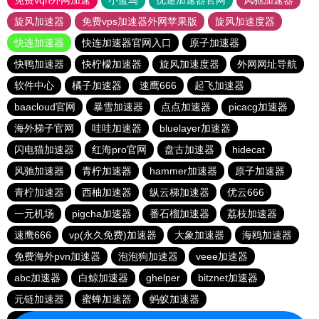
免费vqn外网加速
小蓝鸟
优途加速器官网
风驰加速器
旋风加速器
免费vps加速器外网苹果版
旋风加速度器
快连加速器
快连加速器官网入口
原子加速器
快鸭加速器
快柠檬加速器
旋风加速度器
外网网址导航
软件中心
橘子加速器
速鹰666
起飞加速器
baacloud官网
暴雪加速器
点点加速器
picacg加速器
海外梯子官网
哇哇加速器
bluelayer加速器
闪电猫加速器
红海pro官网
盘古加速器
hidecat
风驰加速器
青柠加速器
hammer加速器
原子加速器
青柠加速器
西柚加速器
纵云梯加速器
优云666
一元机场
pigcha加速器
番石榴加速器
荔枝加速器
速鹰666
vp(永久免费)加速器
大象加速器
海鸥加速器
免费海外pvn加速器
泡泡狗加速器
veee加速器
abc加速器
白鲸加速器
ghelper
bitznet加速器
元链加速器
蜜蜂加速器
蚂蚁加速器