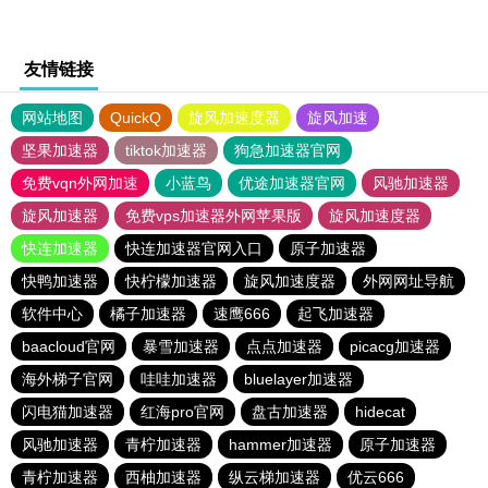
友情链接
网站地图
QuickQ
旋风加速度器
旋风加速
坚果加速器
tiktok加速器
狗急加速器官网
免费vqn外网加速
小蓝鸟
优途加速器官网
风驰加速器
旋风加速器
免费vps加速器外网苹果版
旋风加速度器
快连加速器
快连加速器官网入口
原子加速器
快鸭加速器
快柠檬加速器
旋风加速度器
外网网址导航
软件中心
橘子加速器
速鹰666
起飞加速器
baacloud官网
暴雪加速器
点点加速器
picacg加速器
海外梯子官网
哇哇加速器
bluelayer加速器
闪电猫加速器
红海pro官网
盘古加速器
hidecat
风驰加速器
青柠加速器
hammer加速器
原子加速器
青柠加速器
西柚加速器
纵云梯加速器
优云666