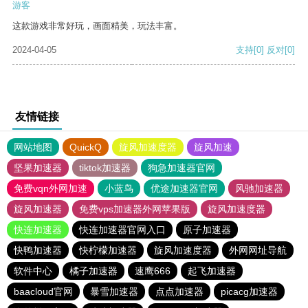
游客
这款游戏非常好玩，画面精美，玩法丰富。
2024-04-05
支持
[0]
反对
[0]
友情链接
网站地图
QuickQ
旋风加速度器
旋风加速
坚果加速器
tiktok加速器
狗急加速器官网
免费vqn外网加速
小蓝鸟
优途加速器官网
风驰加速器
旋风加速器
免费vps加速器外网苹果版
旋风加速度器
快连加速器
快连加速器官网入口
原子加速器
快鸭加速器
快柠檬加速器
旋风加速度器
外网网址导航
软件中心
橘子加速器
速鹰666
起飞加速器
baacloud官网
暴雪加速器
点点加速器
picacg加速器