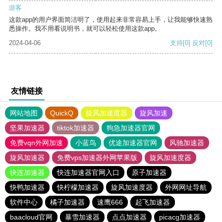
游客
这款app的用户界面简洁明了，使用起来非常容易上手，让我能够快速熟
悉操作。我不用看说明书，就可以轻松使用这款app。
2024-04-06
支持
[0]
反对
[0]
友情链接
网站地图
QuickQ
旋风加速度器
旋风加速
坚果加速器
tiktok加速器
狗急加速器官网
免费vqn外网加速
小蓝鸟
优途加速器官网
风驰加速器
旋风加速器
免费vps加速器外网苹果版
旋风加速度器
快连加速器
快连加速器官网入口
原子加速器
快鸭加速器
快柠檬加速器
旋风加速度器
外网网址导航
软件中心
橘子加速器
速鹰666
起飞加速器
baacloud官网
暴雪加速器
点点加速器
picacg加速器