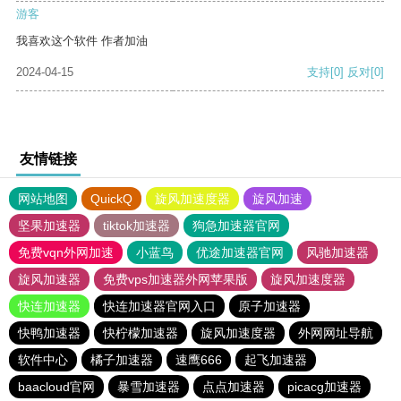
游客
我喜欢这个软件 作者加油
2024-04-15
支持
[0]
反对
[0]
友情链接
网站地图
QuickQ
旋风加速度器
旋风加速
坚果加速器
tiktok加速器
狗急加速器官网
免费vqn外网加速
小蓝鸟
优途加速器官网
风驰加速器
旋风加速器
免费vps加速器外网苹果版
旋风加速度器
快连加速器
快连加速器官网入口
原子加速器
快鸭加速器
快柠檬加速器
旋风加速度器
外网网址导航
软件中心
橘子加速器
速鹰666
起飞加速器
baacloud官网
暴雪加速器
点点加速器
picacg加速器