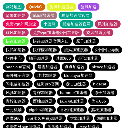
网站地图
QuickQ
旋风加速度器
旋风加速
坚果加速器
tiktok加速器
狗急加速器官网
免费vqn外网加速
小蓝鸟
优途加速器官网
风驰加速器
旋风加速器
免费vps加速器外网苹果版
旋风加速度器
快连加速器
快连加速器官网入口
原子加速器
快鸭加速器
快柠檬加速器
旋风加速度器
外网网址导航
软件中心
橘子加速器
速鹰666
起飞加速器
baacloud官网
暴雪加速器
点点加速器
picacg加速器
海外梯子官网
哇哇加速器
bluelayer加速器
闪电猫加速器
红海pro官网
盘古加速器
hidecat
风驰加速器
青柠加速器
hammer加速器
原子加速器
青柠加速器
西柚加速器
纵云梯加速器
优云666
一元机场
pigcha加速器
番石榴加速器
荔枝加速器
速鹰666
vp(永久免费)加速器
大象加速器
海鸥加速器
免费海外pvn加速器
泡泡狗加速器
veee加速器