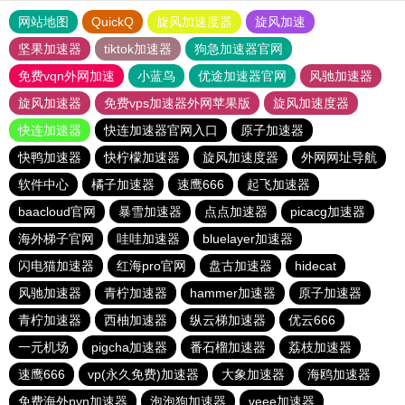
网站地图
QuickQ
旋风加速度器
旋风加速
坚果加速器
tiktok加速器
狗急加速器官网
免费vqn外网加速
小蓝鸟
优途加速器官网
风驰加速器
旋风加速器
免费vps加速器外网苹果版
旋风加速度器
快连加速器
快连加速器官网入口
原子加速器
快鸭加速器
快柠檬加速器
旋风加速度器
外网网址导航
软件中心
橘子加速器
速鹰666
起飞加速器
baacloud官网
暴雪加速器
点点加速器
picacg加速器
海外梯子官网
哇哇加速器
bluelayer加速器
闪电猫加速器
红海pro官网
盘古加速器
hidecat
风驰加速器
青柠加速器
hammer加速器
原子加速器
青柠加速器
西柚加速器
纵云梯加速器
优云666
一元机场
pigcha加速器
番石榴加速器
荔枝加速器
速鹰666
vp(永久免费)加速器
大象加速器
海鸥加速器
免费海外pvn加速器
泡泡狗加速器
veee加速器