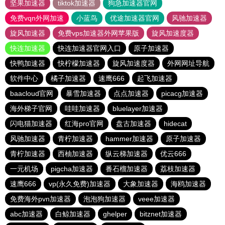
坚果加速器
tiktok加速器
狗急加速器官网
免费vqn外网加速
小蓝鸟
优途加速器官网
风驰加速器
旋风加速器
免费vps加速器外网苹果版
旋风加速度器
快连加速器
快连加速器官网入口
原子加速器
快鸭加速器
快柠檬加速器
旋风加速度器
外网网址导航
软件中心
橘子加速器
速鹰666
起飞加速器
baacloud官网
暴雪加速器
点点加速器
picacg加速器
海外梯子官网
哇哇加速器
bluelayer加速器
闪电猫加速器
红海pro官网
盘古加速器
hidecat
风驰加速器
青柠加速器
hammer加速器
原子加速器
青柠加速器
西柚加速器
纵云梯加速器
优云666
一元机场
pigcha加速器
番石榴加速器
荔枝加速器
速鹰666
vp(永久免费)加速器
大象加速器
海鸥加速器
免费海外pvn加速器
泡泡狗加速器
veee加速器
abc加速器
白鲸加速器
ghelper
bitznet加速器