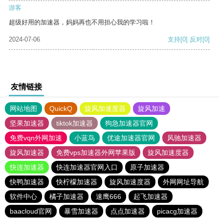
游客
超级好用的加速器，妈妈再也不用担心我的学习啦！
2024-07-06
支持
[0]
反对
[0]
友情链接
网站地图
QuickQ
旋风加速度器
旋风加速
坚果加速器
tiktok加速器
狗急加速器官网
免费vqn外网加速
小蓝鸟
优途加速器官网
风驰加速器
旋风加速器
免费vps加速器外网苹果版
旋风加速度器
快连加速器
快连加速器官网入口
原子加速器
快鸭加速器
快柠檬加速器
旋风加速度器
外网网址导航
软件中心
橘子加速器
速鹰666
起飞加速器
baacloud官网
暴雪加速器
点点加速器
picacg加速器