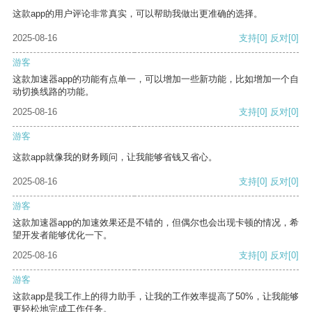
这款app的用户评论非常真实，可以帮助我做出更准确的选择。
2025-08-16
支持
[0]
反对
[0]
游客
这款加速器app的功能有点单一，可以增加一些新功能，比如增加一个自
动切换线路的功能。
2025-08-16
支持
[0]
反对
[0]
游客
这款app就像我的财务顾问，让我能够省钱又省心。
2025-08-16
支持
[0]
反对
[0]
游客
这款加速器app的加速效果还是不错的，但偶尔也会出现卡顿的情况，希
望开发者能够优化一下。
2025-08-16
支持
[0]
反对
[0]
游客
这款app是我工作上的得力助手，让我的工作效率提高了50%，让我能够
更轻松地完成工作任务。