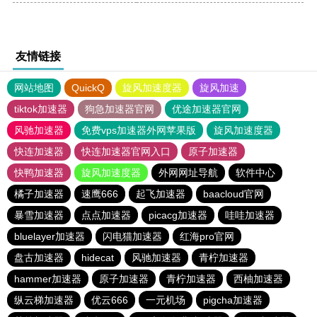
友情链接
网站地图
QuickQ
旋风加速度器
旋风加速
tiktok加速器
狗急加速器官网
优途加速器官网
风驰加速器
免费vps加速器外网苹果版
旋风加速度器
快连加速器
快连加速器官网入口
原子加速器
快鸭加速器
旋风加速度器
外网网址导航
软件中心
橘子加速器
速鹰666
起飞加速器
baacloud官网
暴雪加速器
点点加速器
picacg加速器
哇哇加速器
bluelayer加速器
闪电猫加速器
红海pro官网
盘古加速器
hidecat
风驰加速器
青柠加速器
hammer加速器
原子加速器
青柠加速器
西柚加速器
纵云梯加速器
优云666
一元机场
pigcha加速器