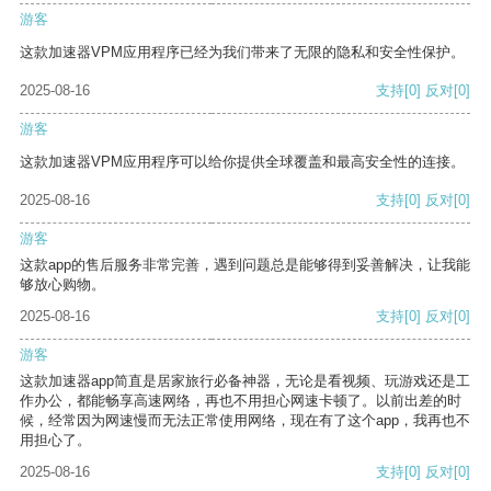
游客
这款加速器VPM应用程序已经为我们带来了无限的隐私和安全性保护。
2025-08-16
支持
[0]
反对
[0]
游客
这款加速器VPM应用程序可以给你提供全球覆盖和最高安全性的连接。
2025-08-16
支持
[0]
反对
[0]
游客
这款app的售后服务非常完善，遇到问题总是能够得到妥善解决，让我能
够放心购物。
2025-08-16
支持
[0]
反对
[0]
游客
这款加速器app简直是居家旅行必备神器，无论是看视频、玩游戏还是工
作办公，都能畅享高速网络，再也不用担心网速卡顿了。以前出差的时
候，经常因为网速慢而无法正常使用网络，现在有了这个app，我再也不
用担心了。
2025-08-16
支持
[0]
反对
[0]