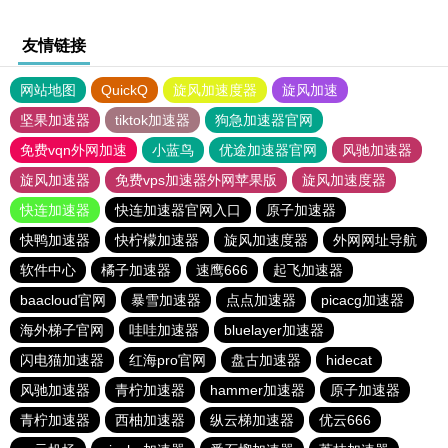
友情链接
网站地图
QuickQ
旋风加速度器
旋风加速
坚果加速器
tiktok加速器
狗急加速器官网
免费vqn外网加速
小蓝鸟
优途加速器官网
风驰加速器
旋风加速器
免费vps加速器外网苹果版
旋风加速度器
快连加速器
快连加速器官网入口
原子加速器
快鸭加速器
快柠檬加速器
旋风加速度器
外网网址导航
软件中心
橘子加速器
速鹰666
起飞加速器
baacloud官网
暴雪加速器
点点加速器
picacg加速器
海外梯子官网
哇哇加速器
bluelayer加速器
闪电猫加速器
红海pro官网
盘古加速器
hidecat
风驰加速器
青柠加速器
hammer加速器
原子加速器
青柠加速器
西柚加速器
纵云梯加速器
优云666