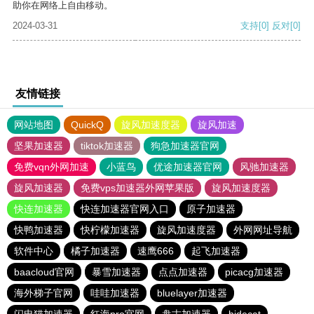
助你在网络上自由移动。
2024-03-31
支持
[0]
反对
[0]
友情链接
网站地图
QuickQ
旋风加速度器
旋风加速
坚果加速器
tiktok加速器
狗急加速器官网
免费vqn外网加速
小蓝鸟
优途加速器官网
风驰加速器
旋风加速器
免费vps加速器外网苹果版
旋风加速度器
快连加速器
快连加速器官网入口
原子加速器
快鸭加速器
快柠檬加速器
旋风加速度器
外网网址导航
软件中心
橘子加速器
速鹰666
起飞加速器
baacloud官网
暴雪加速器
点点加速器
picacg加速器
海外梯子官网
哇哇加速器
bluelayer加速器