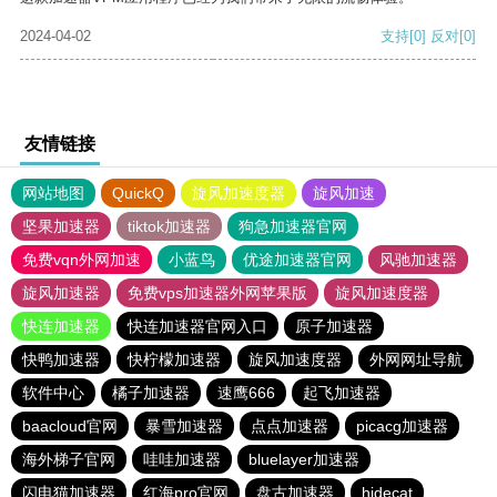
2024-04-02
支持
[0]
反对
[0]
友情链接
网站地图
QuickQ
旋风加速度器
旋风加速
坚果加速器
tiktok加速器
狗急加速器官网
免费vqn外网加速
小蓝鸟
优途加速器官网
风驰加速器
旋风加速器
免费vps加速器外网苹果版
旋风加速度器
快连加速器
快连加速器官网入口
原子加速器
快鸭加速器
快柠檬加速器
旋风加速度器
外网网址导航
软件中心
橘子加速器
速鹰666
起飞加速器
baacloud官网
暴雪加速器
点点加速器
picacg加速器
海外梯子官网
哇哇加速器
bluelayer加速器
闪电猫加速器
红海pro官网
盘古加速器
hidecat